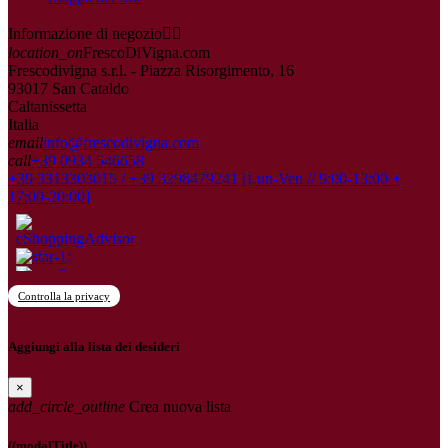
Informazione di negozio


location_on
FrescoDiVigna.com
Frescodivigna s.r.l. - Piazza Risorgimento, 16
93017 San Cataldo
Caltanissetta
Italia
email
info@frescodivigna.com
call
+39 0934 546658
+39 3313303015 / +39 3298479241 [Lun-Ven // 9:00-13:00 +
17:00-20:00]
Controlla la privacy
Aggiungi alla lista dei desideri
×
add_circle_outline
Crea nuova lista
((modalTitle))