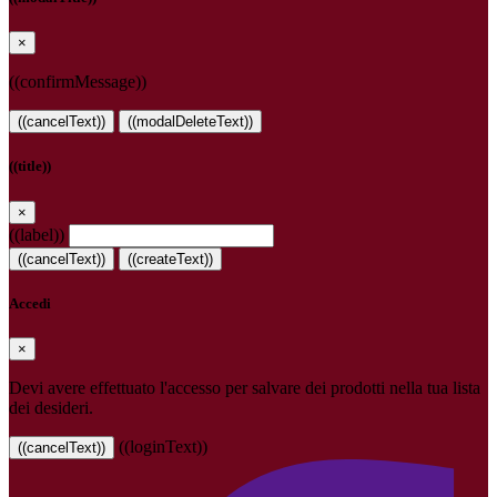
×
((confirmMessage))
((cancelText))
((modalDeleteText))
((title))
×
((label))
((cancelText))
((createText))
Accedi
×
Devi avere effettuato l'accesso per salvare dei prodotti nella tua lista
dei desideri.
((loginText))
((cancelText))