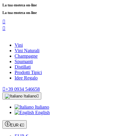
La tua enoteca on-line
La tua enoteca on-line


Vini
Vini Naturali
Champagne
Spumanti
Distillati
Prodotti Tipici
Idee Regalo

+39 0934 546658
Italiano

Italiano
English
EUR €
