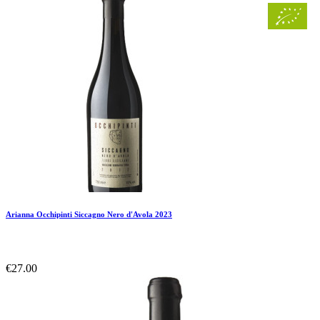
Arianna Occhipinti Siccagno Nero d'Avola 2023
€27.00
Add To Compare
Add To Wishlist