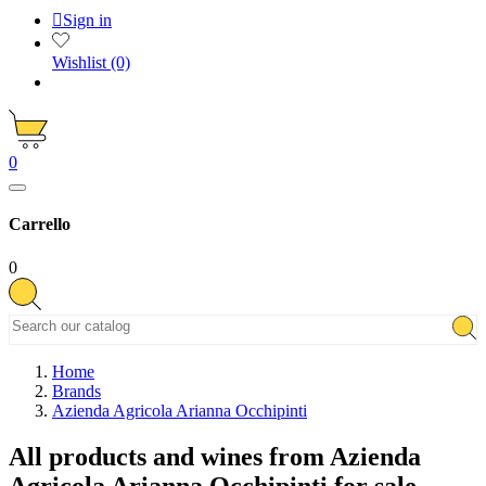

Sign in
Wishlist
(0)
0
Carrello
0
Home
Brands
Azienda Agricola Arianna Occhipinti
All products and wines from Azienda
Agricola Arianna Occhipinti for sale