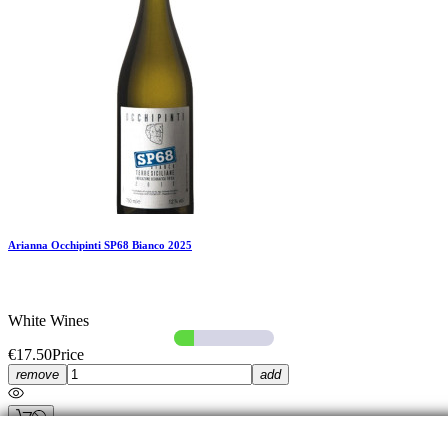
Arianna Occhipinti SP68 Bianco 2025
White Wines
€17.50
Price
remove
add
© Fresco di Vigna. All rights reserved. VAT No.: 01872010853 - REA: 104617 - Paid-up shar
Add To Compare
capital: 10.000€