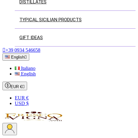
DISTILLATES
TYPICAL SICILIAN PRODUCTS
GIFT IDEAS

+39 0934 546658
English

Italiano
English
EUR €

EUR €
USD $