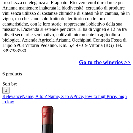
freschezza ed eleganza al Frappato. Ricevere vuol dire dare e per
Arianna mantenere inalterata la biodiversità, cercando di produrre
vini senza utilizzo di sostanze chimiche di sintesi nè in cantina, nè in
vigna, ma che siano solo frutto del territorio con le loro
caratteristiche, con le loro storie, rappresenta l'obiettivo della sua
missione. L'azienda si estende per circa 18 ha di vigneti e 12 ha tra
uliveti secolari e seminativo, coltivati interamente in agricoltura
biologica. Azienda Agricola Arianna Occhipinti Contrada Fossa di
Lupo SP68 Vittoria-Pedalino, Km. 5,4 97019 Vittoria (RG) Tel.
3397383580
Go to the wineries >>
6 products
Sort by:

Relevance
Name, A to Z
Name, Z to A
Price, low to high
Price, high
to low