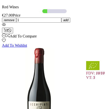
Red Wines
€27.00
Price
remove
add
Add To Compare
Add To Wishlist
FDV:
10/10
VT:
5