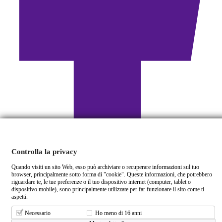
Controlla la privacy
Quando visiti un sito Web, esso può archiviare o recuperare informazioni sul tuo
browser, principalmente sotto forma di "cookie". Queste informazioni, che potrebbero
riguardare te, le tue preferenze o il tuo dispositivo internet (computer, tablet o
dispositivo mobile), sono principalmente utilizzate per far funzionare il sito come ti
aspetti.
© Fresco di Vigna. Tutti i diritti riservati. P. IVA: IT01872010853 - REA: CL-104617 - Capita
Necessario
Ho meno di 16 anni
Facebook
Sociale Versato: 10.000€