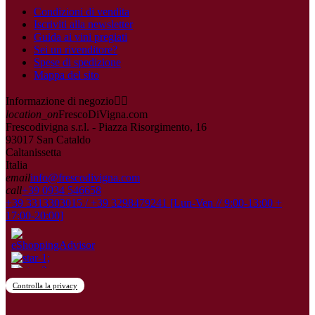
Condizioni di vendita
Iscriviti alla newsletter
Guida ai vini pregiati
Sei un rivenditore?
Spese di spedizione
Mappa del sito
Informazione di negozio


location_on
FrescoDiVigna.com
Frescodivigna s.r.l. - Piazza Risorgimento, 16
93017 San Cataldo
Caltanissetta
Italia
email
info@frescodivigna.com
call
+39 0934 546658
+39 3313303015 / +39 3298479241 [Lun-Ven // 9:00-13:00 +
17:00-20:00]
Controlla la privacy