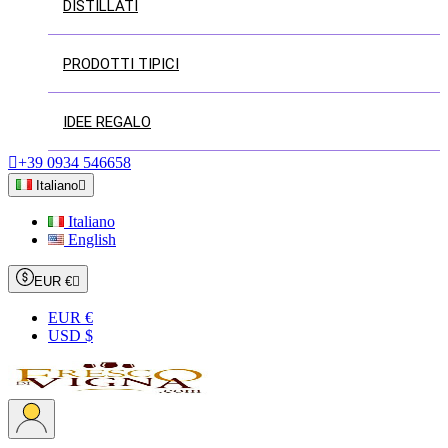
DISTILLATI
PRODOTTI TIPICI
IDEE REGALO

+39 0934 546658
Italiano

Italiano
English
EUR €

EUR €
USD $