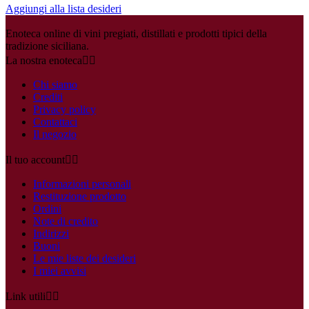
Aggiungi alla lista desideri
Enoteca online di vini pregiati, distillati e prodotti tipici della
tradizione siciliana.
La nostra enoteca


Chi siamo
Crediti
Privacy policy
Contattaci
Il negozio
Il tuo account


Informazioni personali
Restituzione prodotto
Ordini
Note di credito
Indirizzi
Buoni
Le mie liste dei desideri
I miei avvisi
Link utili

