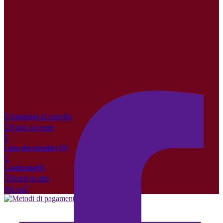
×
Crea lista dei desideri
Nome lista dei desideri
Annulla
Crea lista dei desideri

Aggiungi al carrello

Il mio account

Lista dei desideri
(0)

Confronta(
0
)

Scorri in alto
Vai su
