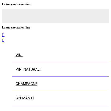
La tua enoteca on-line
La tua enoteca on-line


VINI
VINI NATURALI
CHAMPAGNE
SPUMANTI