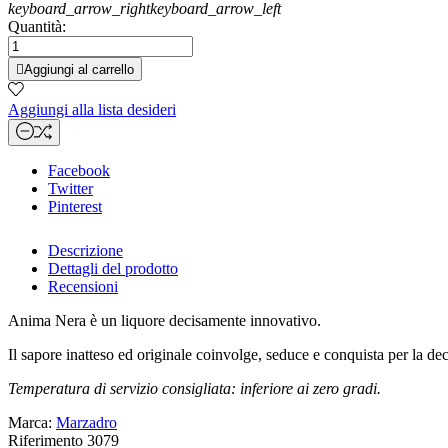
keyboard_arrow_right
keyboard_arrow_left
Quantità:

Aggiungi al carrello
Aggiungi alla lista desideri
Facebook
Twitter
Pinterest
Descrizione
Dettagli del prodotto
Recensioni
Anima Nera è un liquore decisamente innovativo.
Il sapore inatteso ed originale coinvolge, seduce e conquista per la de
Temperatura di servizio consigliata: inferiore ai zero gradi.
Marca:
Marzadro
Riferimento
3079