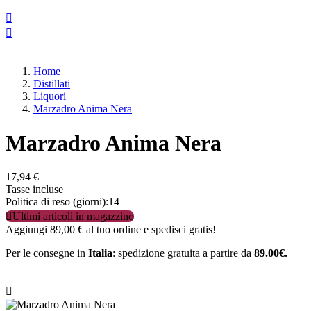


Home
Distillati
Liquori
Marzadro Anima Nera
Marzadro Anima Nera
17,94 €
Tasse incluse
Politica di reso (giorni):14

Ultimi articoli in magazzino
Aggiungi
89,00 €
al tuo ordine e spedisci gratis!
Per le consegne in
Italia
: spedizione gratuita a partire da
89.00€.
