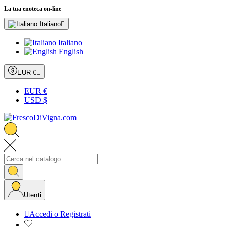
La tua enoteca on-line
Italiano

Italiano
English
EUR €

EUR €
USD $
Utenti

Accedi o Registrati