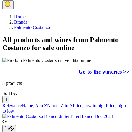
Home
Brands
Palmento Costanzo
All products and wines from Palmento
Costanzo for sale online
Go to the wineries >>
8 products
Sort by:

Relevance
Name, A to Z
Name, Z to A
Price, low to high
Price, high
to low