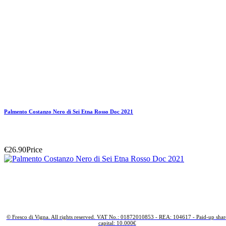
Palmento Costanzo Nero di Sei Etna Rosso Doc 2021
€26.90
Price
© Fresco di Vigna. All rights reserved. VAT No.: 01872010853 - REA: 104617 - Paid-up shar
capital: 10.000€