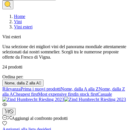
Home
Vini
Vini esteri
Vini esteri
Una selezione dei migliori vini del panorama mondiale attentamente
selezionati dai nostri sommelier. Scegli tra le numerose proposte
offerte da Fresco di Vigna.
24 prodotti
Ordina per:
Nome, dalla Z alla A

Rilevanza
Prima i nuovi prodotti
Nome, dalla A alla Z
Nome, dalla Z
alla A
Cheapest first
Most expensive first
In stock first
Casuale
Aggiungi al confronto prodotti
Aggiungi alla lista desideri