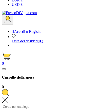
EUR €
USD $

Accedi o Registrati
Lista dei desideri
(0 )
0
Carrello della spesa
0