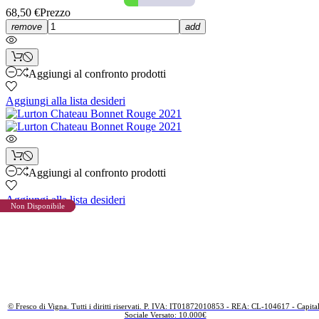
68,50 €
Prezzo
remove
add
Aggiungi al confronto prodotti
Aggiungi alla lista desideri
Aggiungi al confronto prodotti
Aggiungi alla lista desideri
Non Disponibile
Non Disponibile
Non Disponibile
© Fresco di Vigna. Tutti i diritti riservati. P. IVA: IT01872010853 - REA: CL-104617 - Capita
Sociale Versato: 10.000€