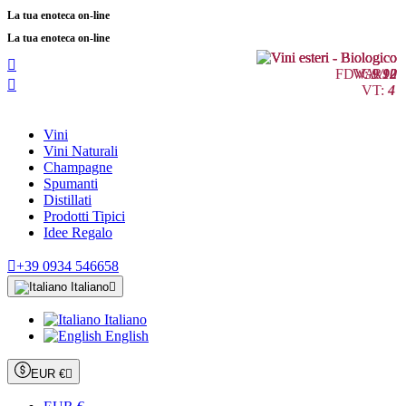
La tua enoteca on-line
La tua enoteca on-line

FDV:
WA:
GR:
9/10
92
2

VT:
4
Vini
Vini Naturali
Champagne
Spumanti
Distillati
Prodotti Tipici
Idee Regalo

+39 0934 546658
Italiano

Italiano
English
EUR €
